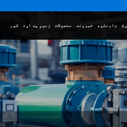
ږئ
ډاونلوډ
خبرونه
محصولات
زموږ په اړه
کور