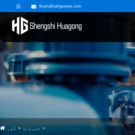
linyin@sshgvalve.com
د شرکت خبرونه
خبرونه
کور