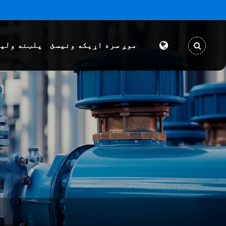
موږ سره اړیکه ونیسئ
پلټنه ولی