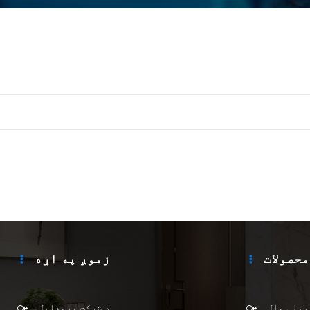
محصولات
زموږ په اړه
یتلی وال
د شرکت پروفایل