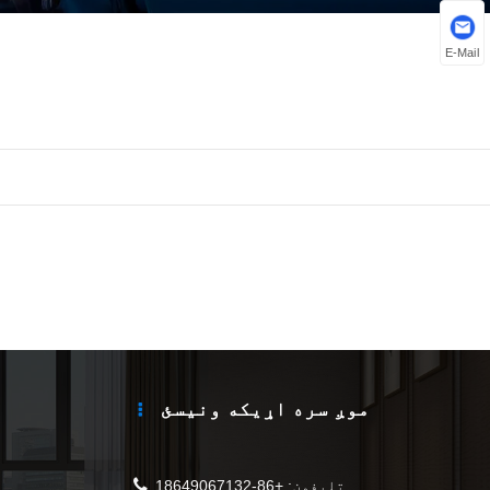
E-Mail
موږ سره اړیکه ونیسئ
تلیفون:
+86-18649067132